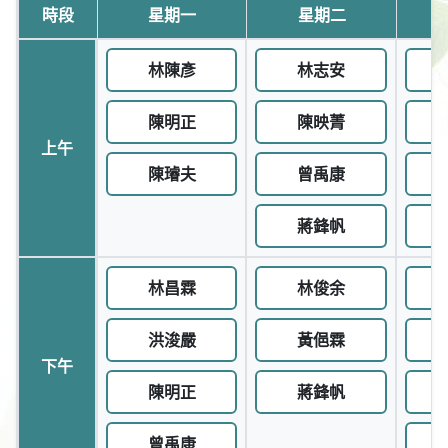
時段
星期一
星期二
林陳彥
林志安
陳明正
陳映菁
上午
陳璿夫
曾禹康
蔣鋒帆
林昌霖
林俊余
洪浚嚴
黃俋霖
下午
陳明正
蔣鋒帆
曾禹康