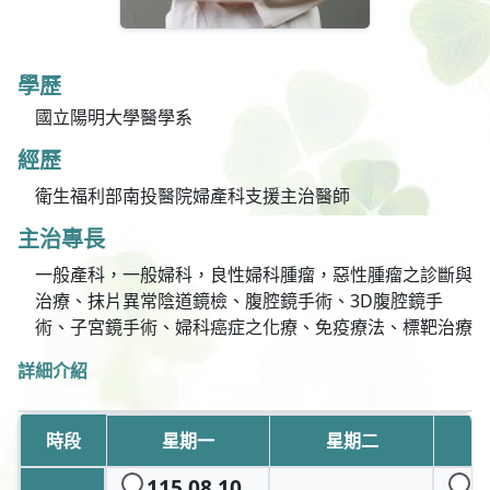
學歷
國立陽明大學醫學系
經歷
衛生福利部南投醫院婦產科支援主治醫師
主治專長
一般產科，一般婦科，良性婦科腫瘤，惡性腫瘤之診斷與
治療、抹片異常陰道鏡檢、腹腔鏡手術、3D腹腔鏡手
術、子宮鏡手術、婦科癌症之化療、免疫療法、標靶治療
詳細介紹
時段
星期一
星期二
115.08.10
1