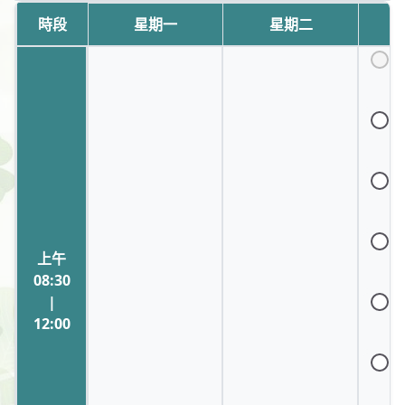
折創傷手術、骨質疏鬆症治療
時段
星期一
星期二
1
已
請
1
已
1
已
1
上午
已
08:30
|
1
已
12:00
1
已