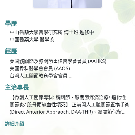
學歷
中山醫藥大學醫學研究所 博士班 進修中
中國醫藥大學 醫學系
經歷
美國髖關節及膝關節重建醫學會會員 (AAHKS)
美國骨科醫學會會員 (AAOS)
台灣人工關節教育學會會員
中華民國小兒骨科醫學會會員
主治專長
台灣骨科創傷醫學會會員
中華民國骨科醫學會會員
【微創人工關節專科: 髖關節、膝關節疼痛治療/ 退化性
關節炎/ 股骨頭缺血性壞死】 正前開人工髖關節置換手術
(Direct Anterior Appraoch, DAA-THR)、髖關節保留手
術(股骨頭壞死、髖關節發育不良、髖臼夾擠症候群)、減
詳細介紹
痛人工膝關節置換手術、機械手臂輔助人工膝關節手術、
複雜性人工關節翻修手術、人工關節感染治療及手術、骨