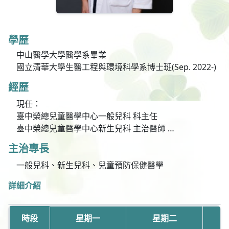
學歷
中山醫學大學醫學系畢業
國立清華大學生醫工程與環境科學系博士班(Sep. 2022-)
經歷
現任：
臺中榮總兒童醫學中心一般兒科 科主任
臺中榮總兒童醫學中心新生兒科 主治醫師
國立中興大學學士後醫學系 兼任講師
主治專長
曾任：
一般兒科、新生兒科、兒童預防保健醫學
臺北榮總玉里分院內科部小兒科 主治醫師
詳細介紹
臺中榮總兒童醫學部新生兒科 研究醫師
臺中榮總兒童醫學部 總醫師
臺中榮總兒童醫學部 住院醫師
時段
星期一
星期二