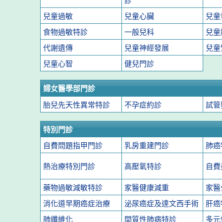
診
兒童過敏
兒童心臟
兒童
食物過敏特診
一般兒科
兒童
代謝遺傳
兒童神經發展
兒童
兒童心智
健兒門診
婦女醫學部門診
胎兒先天性異常特診
不孕症約診
試管
特別門診
自費問題指甲門診
乳房重建門診
肺癌
熱治療特別門診
高壓氧特診
自費
藥物過敏減敏特診
家醫健康減重
家醫
消化道早期癌症治療
泌尿癌症及達文西手術
肝癌
肺纖維化
間質性肺病特診
多元