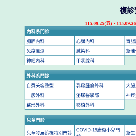
複診
115.09.25(五)、115.0
內科系門診
胸腔內科
心臟內科
胃腸
免疫風濕
感染科
新陳
神經內科
甲狀腺科
外科系門診
自費美容整型
乳房腫瘤外科
大腸
一般外科
泌尿醫學部
神經
整形外科
移植外科
兒童門診
COVID-19康復小兒門
兒童發展篩檢特別門診
新生