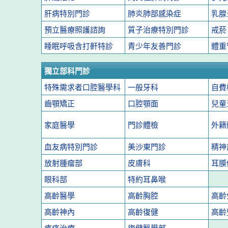
肝病特別門診
肺炎肺部感染症
乳腺
預立醫療照護諮詢
質子治療特別門診
戒菸
睡眠呼吸含打鼾特診
青少年友善門診
體重
獨立部科門診
特殊需求者口腔醫學科
一般牙科
自費
齒顎矯正
口腔顎面
兒童
家庭醫學
門診體檢
外籍
血友病特別門診
美沙東門診
精神
放射腫瘤部
皮膚科
耳膜
眼科部
特約耳鼻喉
高齡醫學
高齡胸腔
高齡
高齡神內
高齡復健
高齡